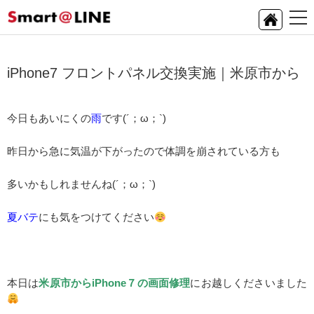
iPhone7 フロントパネル交換実施｜米原市から
今日もあいにくの
雨
です(´；ω；`)
昨日から急に気温が下がったので体調を崩されている方も
多いかもしれませんね(´；ω；`)
夏バテ
にも気をつけてください
本日は
米原市からiPhone７の画面修理
にお越しくださいました