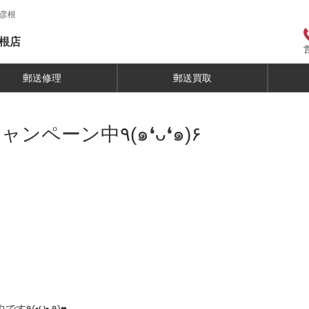
ン彦根
根店
郵送修理
郵送買取
バッテリー交換、半額キャンペーン中٩(๑❛ᴗ❛๑)۶
iPhoneバッテリー交換 半額キャンペーン実施中です٩(•౪• ٩)♥