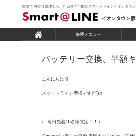
彦根でiPhone修理なら、即日修理可能なスマートラインイオンタウ
イオンタウン彦
修理メニュー
こんにちは
スマートライン彦根です(^^)♬
\ 毎日先着10名様限定！！ /