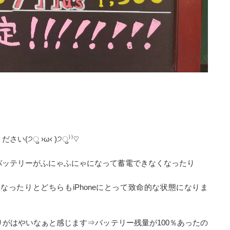
੭ु ›ω‹ )੭ु⁾⁾♡
バッテリーがふにゃふにゃになって蓄電できなくなったり
ったりとどちらもiPhoneにとって致命的な状態になりま
がはやいなぁと感じます⇒バッテリー残量が100％あったの